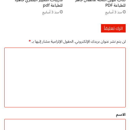
م
للطباعة PDF
للطباعة pdf
ي
منذ 3 أسابيع
منذ 3 أسابيع
ل
ا
ل
اترك تعليقاً
م
ج
لن يتم نشر عنوان بريدك الإلكتروني.
الحقول الإلزامية مشار إليها بـ
*
ا
ن
ا
ي
ل
ت
ع
ل
ي
ق
*
الاسم