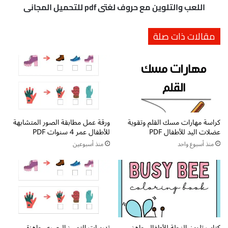
أ
ل
اللعب والتلوين مع حروف لغتي pdf للتحميل المجاني
ط
و
ف
ي
مقالات ذات صلة
ا
ن
ل
م
ا
ع
ل
ح
غ
ر
ا
و
ب
ف
ة
ل
كراسة مهارات مسك القلم وتقوية
ورقة عمل مطابقة الصور المتشابهة
p
غ
عضلات اليد للأطفال PDF
للأطفال عمر 4 سنوات PDF
d
ت
f
ي
منذ أسبوع واحد
منذ أسبوعين
p
d
f
ل
ل
ت
ح
كتاب تلوين النحلة للأطفال جاهز
تدريبات التمييز البصري جاهزة