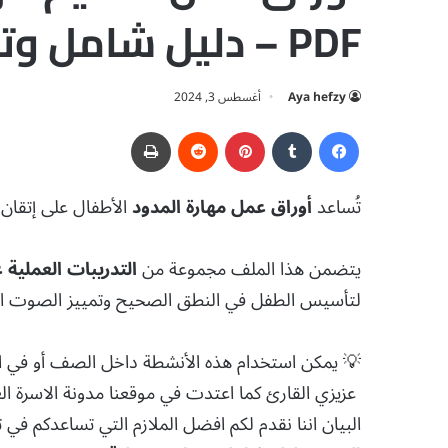
PDF – دليل شامل وتمارين عملية
Aya hefzy
أغسطس 3, 2024
فيسبوك
‏Tumblr
بينتيريست
‏Reddit
طباعة
تُساعد
أوراق عمل مهارة المدود
الأطفال على إتقان 
يتضمن هذا الملف مجموعة من
التدريبات العملية ع
لتأسيس الطفل في النطق الصحيح وتمييز الصوت الط
💡 يمكن استخدام هذه الأنشطة داخل الصف أو في البيت
عزيزي القارئ كما اعتدت في موقعنا مدونة الاسرة العربي
البيان اننا نقدم لكم افضل الملازم التي تساعدكم في تع