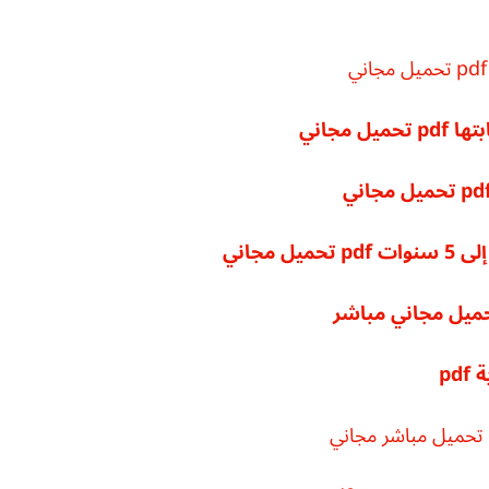
 مجاني
pd