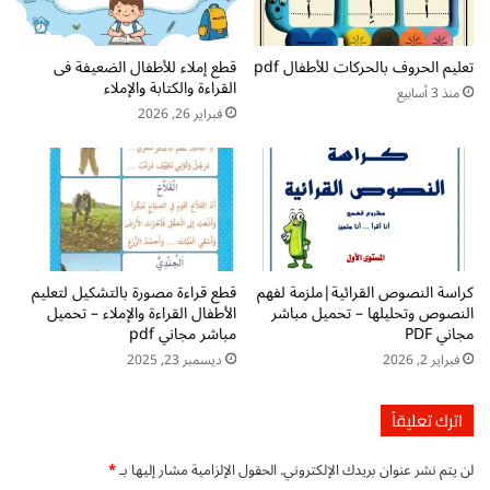
ا
ل
ط
ل
تعليم الحروف بالحركات للأطفال pdf
قطع إملاء للأطفال الضعيفة فى
ف
أ
القراءة والكتابة والإملاء
ا
خ
منذ 3 أسابيع
ل
ت
فبراير 26, 2026
ب
ا
ر
ا
ت
ا
ل
كراسة النصوص القرائية|ملزمة لفهم
قطع قراءة مصورة بالتشكيل لتعليم
ن
النصوص وتحليلها – تحميل مباشر
الأطفال القراءة والإملاء – تحميل
ه
مجاني PDF
مباشر مجاني pdf
ا
فبراير 2, 2026
ديسمبر 23, 2025
ئ
ي
ة
اترك تعليقاً
p
d
لن يتم نشر عنوان بريدك الإلكتروني.
الحقول الإلزامية مشار إليها بـ
*
f