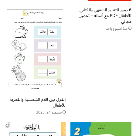
ب
م
ه
ا
6 صور للتعبير الشفهي والكتابي
ا
للأطفال PDF مع أسئلة – تحميل
ت
مجاني
ح
ب
ر
ح
منذ أسبوع واحد
ف
ر
س
ك
ا
ة
ك
ا
ن
ل
p
ف
d
ت
f
ح
ت
p
ح
d
م
f
الفرق بين اللام الشمسية والقمرية
ي
للأطفال
ت
ل
ح
سبتمبر 24, 2025
م
م
ب
ي
ا
ل