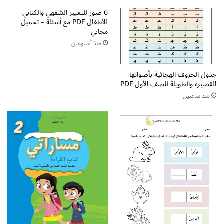
ل
ت
ا
ي
6 صور للتعبير الشفهي والكتابي
ج
للأطفال PDF مع أسئلة – تحميل
م
مجاني
ي
ا
ة
د
منذ أسبوعين
ش
ة
ا
ل
جدول الحروف الهجائية بأصواتها
م
غ
القصيرة والطويلة للصف الأول PDF
ل
ت
ة
ي
منذ ساعتين
ل
ل
ت
ل
ع
ب
ل
ن
ي
ا
م
ت
ا
ل
ق
ر
ا
ء