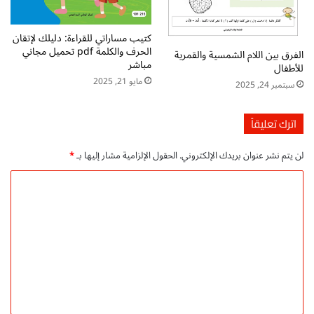
ة
و
كتيب مساراتي للقراءة: دليلك لإتقان
ا
الحرف والكلمة pdf تحميل مجاني
الفرق بين اللام الشمسية والقمرية
ل
مباشر
للأطفال
ك
مايو 21, 2025
ت
سبتمبر 24, 2025
ا
ب
اترك تعليقاً
ة
ل
لن يتم نشر عنوان بريدك الإلكتروني.
الحقول الإلزامية مشار إليها بـ
*
ل
ا
ا
ط
ل
ف
ا
ت
ل
ع
ل
ي
ق