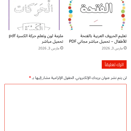
p
و
d
ع
f
ة
ت
ب
ح
ط
م
ر
تعليم الحروف العربية بالفتحة
ملزمة لون وتعلم حركة الكسرة pdf
ي
ي
للأطفال – تحميل مباشر مجاني PDF
تحميل مباشر
ل
ق
مارس 3, 2026
مارس 3, 2026
م
ة
ج
ا
ا
ح
اترك تعليقاً
ن
ت
ي
ر
لن يتم نشر عنوان بريدك الإلكتروني.
الحقول الإلزامية مشار إليها بـ
*
ا
ف
ا
ي
ل
ة
ت
ع
ل