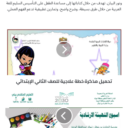
ونور البيان. تهدف من خلال كتاباتها إلى مساعدة الطفل على التأسيس السليم للغة
العربية من خلال طرق بسيطة، وشرح واضح، وتمارين تطبيقية تدعم الفهم العملي.
ت
ح
م
ي
ل
م
ذ
ك
ر
ة
تحميل مذكرة خطة علاجية للصف الثاني الإبتدائي
خ
ط
ك
ة
ت
ع
ي
ل
ب
ا
أ
ج
س