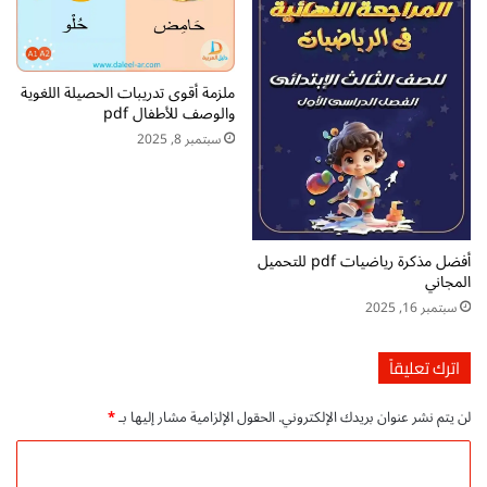
ج
p
ا
d
ن
f
ي
ت
ملزمة أقوى تدريبات الحصيلة اللغوية
ح
والوصف للأطفال pdf
م
سبتمبر 8, 2025
ي
ل
م
ب
ا
ش
أفضل مذكرة رياضيات pdf للتحميل
ر
المجاني
م
سبتمبر 16, 2025
ج
ا
اترك تعليقاً
ن
ي
لن يتم نشر عنوان بريدك الإلكتروني.
الحقول الإلزامية مشار إليها بـ
*
ا