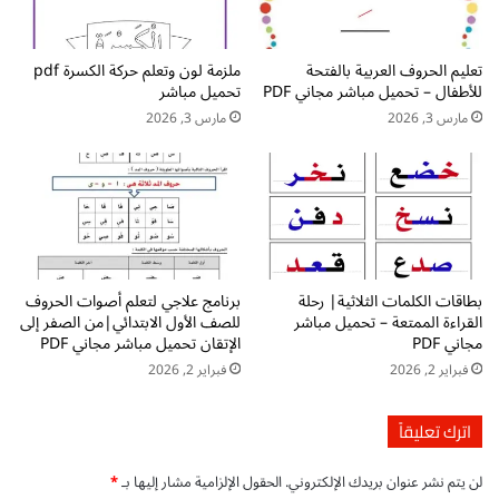
ي
ه
ل
ا
أ
ر
تعليم الحروف العربية بالفتحة
ملزمة لون وتعلم حركة الكسرة pdf
و
ة
للأطفال – تحميل مباشر مجاني PDF
تحميل مباشر
ر
ا
ا
ل
مارس 3, 2026
مارس 3, 2026
ق
ت
ع
ن
م
و
ل
ي
ن
م
ع
بطاقات الكلمات الثلاثية| رحلة
برنامج علاجي لتعلم أصوات الحروف
و
القراءة الممتعة – تحميل مباشر
للصف الأول الابتدائي|من الصفر إلى
ر
مجاني PDF
الإتقان تحميل مباشر مجاني PDF
ق
فبراير 2, 2026
فبراير 2, 2026
ة
ع
م
اترك تعليقاً
ل
لن يتم نشر عنوان بريدك الإلكتروني.
الحقول الإلزامية مشار إليها بـ
*