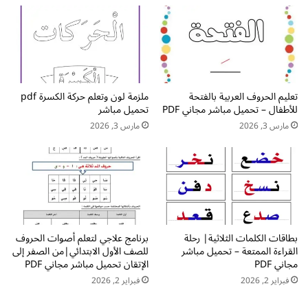
ق
ي
ر
ا
ا
س
ء
ي
ة
ة
ا
ع
ل
تعليم الحروف العربية بالفتحة
ملزمة لون وتعلم حركة الكسرة pdf
ل
للأطفال – تحميل مباشر مجاني PDF
تحميل مباشر
ع
ى
ر
ا
مارس 3, 2026
مارس 3, 2026
ب
ل
ي
و
ة
ح
p
د
d
ة
f
ا
ت
ل
بطاقات الكلمات الثلاثية| رحلة
برنامج علاجي لتعلم أصوات الحروف
ح
أ
القراءة الممتعة – تحميل مباشر
للصف الأول الابتدائي|من الصفر إلى
م
و
مجاني PDF
الإتقان تحميل مباشر مجاني PDF
ي
ل
فبراير 2, 2026
فبراير 2, 2026
ل
ى
م
و