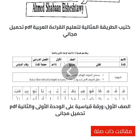
ط
ر
ي
ق
كتيب الطريقة المثالية لتعليم القراءة العربية pdf تحميل
ة
مجاني
ا
ل
ا
م
ل
ث
ص
ا
ف
ل
ا
ي
ل
ة
أ
ل
و
ت
ل
ع
:
الصف الأول: ورقة قياسية على الوحدة الأولى والثانية pdf
ل
و
تحميل مجاني
ي
ر
م
ق
مقالات ذات صلة
ا
ة
ل
ق