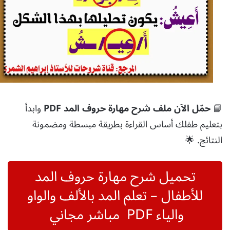
📘
حمّل الآن ملف شرح مهارة حروف المد PDF
وابدأ
بتعليم طفلك أساس القراءة بطريقة مبسطة ومضمونة
النتائج. 🌟
تحميل شرح مهارة حروف المد
للأطفال – تعلم المد بالألف والواو
والياء PDF مباشر مجاني