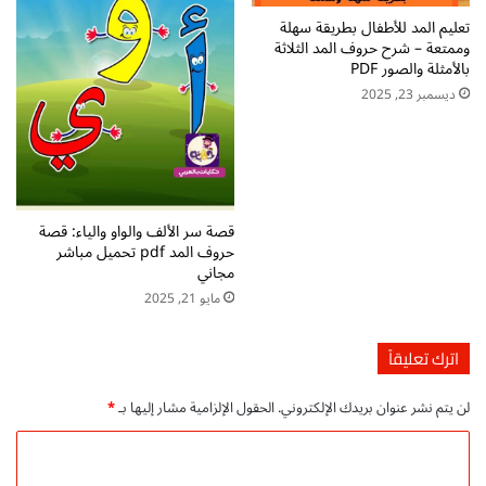
ص
تعليم المد للأطفال بطريقة سهلة
ف
وممتعة – شرح حروف المد الثلاثة
ا
بالأمثلة والصور PDF
ل
ديسمبر 23, 2025
ث
ا
ن
ي
ا
ل
قصة سر الألف والواو والياء: قصة
ا
حروف المد pdf تحميل مباشر
ب
مجاني
ت
مايو 21, 2025
د
ا
ئ
اترك تعليقاً
ي
p
لن يتم نشر عنوان بريدك الإلكتروني.
الحقول الإلزامية مشار إليها بـ
*
d
f
ا
ل