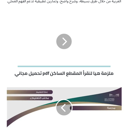
العربية من خلال طرق بسيطة، وشرح واضح، وتمارين تطبيقية تدعم الفهم العملي.
م
ل
ز
م
ة
ه
ي
ا
ل
ن
ملزمة هيا لنقرأ المقطع الساكن pdf تحميل مجاني
ق
ر
د
أ
ف
ا
ت
ل
ر
م
ل
ق
غ
ط
ت
ع
ي