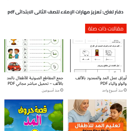
ا
:
ل
ت
دفتر لغتي: تعزيز مهارات الإملاء للصف الثاني الابتدائي pdf
س
ع
ا
ز
مقالات ذات صلة
ك
ي
ن
ز
p
م
d
ه
f
ا
ت
ر
ح
ا
م
ت
أوراق عمل المد والممدود بالألف
جمع المقاطع الصوتية للأطفال بالمد
ي
ا
والواو والياء PDF
بالألف – تحميل مباشر مجاني PDF
ل
ل
م
إ
منذ أسبوع واحد
منذ أسبوعين
ج
م
ا
ل
ن
ا
ي
ء
ل
ل