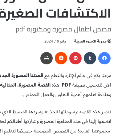
الاكتشافات الصغيرة
قصص اطفال مصورة ومكتوبة pdf
مدونة الاسرة العربية
مايو 19, 2024
فيسبوك
‏Tumblr
بينتيريست
‏Reddit
طباعة
مرحبًا بكم في عالم الإثارة والتعلم مع
قصتنا المصورة الجدي
الآن للتحميل بصيغة
PDF
. هذه
القصة المصورة، المثالية للأطفال
وهادفة تعلمهم أهمية التعاون والعمل الجماعي.
تتميز هذه القصة برسوماتها الجذابة وسردها المبسط الذي يناسب
انضموا إلينا في هذه المغامرة المصورة وشاركوا أطفالكم لحظ
مجموعتنا الفريدة من القصص المصممة خصيصًا لتعليم الأطف