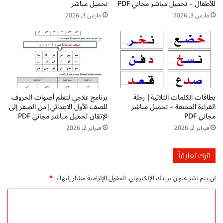
للأطفال – تحميل مباشر مجاني PDF
تحميل مباشر
ئ
أ
ة
س
مارس 3, 2026
مارس 3, 2026
و
ي
ا
س
ل
خ
ا
ط
س
و
ت
ة
ع
ب
بطاقات الكلمات الثلاثية| رحلة
برنامج علاجي لتعلم أصوات الحروف
د
خ
القراءة الممتعة – تحميل مباشر
للصف الأول الابتدائي|من الصفر إلى
ا
ط
مجاني PDF
الإتقان تحميل مباشر مجاني PDF
د
و
فبراير 2, 2026
فبراير 2, 2026
p
ة
d
p
f
d
اترك تعليقاً
f
ت
لن يتم نشر عنوان بريدك الإلكتروني.
الحقول الإلزامية مشار إليها بـ
*
ح
م
ا
ي
ل
ل