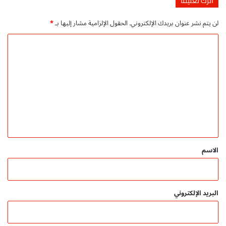
اترك تعليقاً
ل
أ
ل
ط
لن يتم نشر عنوان بريدك الإلكتروني.
الحقول الإلزامية مشار إليها بـ
*
ا
ف
ط
ا
ا
ف
ل
ل
ا
ل
ت
ع
ل
ي
ق
*
الاسم
البريد الإلكتروني