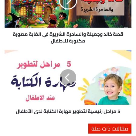
ا
ل
د
و
ج
م
قصة خالد وجميلة والساحرة الشريرة في الغابة مصورة
ي
مكتوبة للاطفال
ل
ة
5
و
م
ا
ر
ل
ا
س
ح
ا
ل
ح
ر
ر
ئ
ة
ي
ا
س
5 مراحل رئيسية لتطوير مهارة الكتابة لدى الأطفال
ل
ي
ش
ة
مقالات ذات صلة
ر
ل
ي
ت