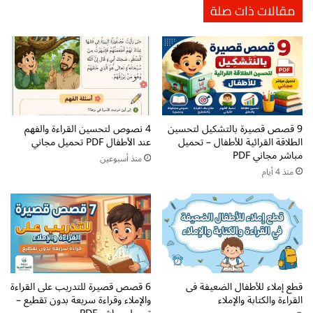
مقالات ذات صلة
و
ي
ء
ة
م
:
ع
خ
أ
ر
ن
ي
م
ط
ا
ة
9 قصص قصيرة بالتشكيل لتحسين
4 نصوص لتحسين القراءة والفهم
ط
م
الطلاقة القرائية للأطفال – تحميل
عند الأطفال PDF تحميل مجاني
ل
ف
مباشر مجاني PDF
غ
ا
منذ أسبوعين
منذ 4 أيام
و
ه
ي
ي
ة
م
p
ا
d
ل
f
ح
ر
و
قطع إملاء للأطفال الضعيفة فى
6 قصص قصيرة للتدريب على القراءة
ف
القراءة والكتابة والإملاء
والإملاء وقراءة سريعة بدون تقطيع –
p