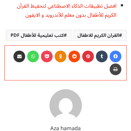
افضل تطبيقات الذكاء الاصطناعي لتحفيظ القرآن
الكريم للأطفال بدون معلم للأندرويد و الايفون
القران الكريم للاطفال
كتب تعليمية للأطفال PDF
فيسبوك
‏Tumblr
بينتيريست
‏Reddit
Odnoklassniki
‫Pocket
واتساب
مشاركة عبر البريد
طباعة
Aza hamada