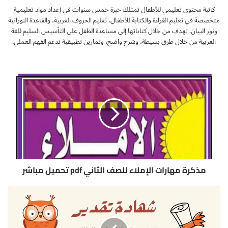
كاتبة محتوى تعليمي للأطفال تمتلك خبرة خمس سنوات في إعداد مواد تعليمية
متخصصة في تعليم القراءة والكتابة للأطفال، تعليم الحروف العربية، والقاعدة النورانية
ونور البيان. تهدف من خلال كتاباتها إلى مساعدة الطفل على التأسيس السليم للغة
العربية من خلال طرق بسيطة، وشرح واضح، وتمارين تطبيقية تدعم الفهم العملي.
م
ذ
ك
ر
ة
م
ه
ا
ر
ا
مذكرة مهارات الإملاء للصف الثاني pdf تحميل مباشر
ت
ا
ش
ل
ه
إ
ا
م
د