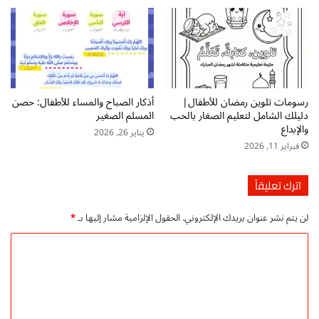
م
ا
ب
ه
ا
ز
ش
ة
ر
ل
ل
ط
رسومات تلوين رمضان للأطفال|
أذكار الصباح والمساء للأطفال: حصن
ب
دليلك الشامل لتعليم الصغار بالحب
المسلم الصغير
ا
والإبداع
يناير 26, 2026
ع
فبراير 11, 2026
ة
:
ش
اترك تعليقاً
ج
ع
لن يتم نشر عنوان بريدك الإلكتروني.
الحقول الإلزامية مشار إليها بـ
*
أ
ب
ا
ط
ل
ا
ت
ل
ا
ع
ل