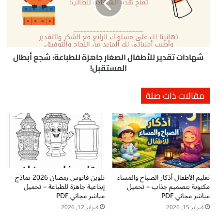
ل
ا
ا
ت
ء
ت
ل
ق
ل
د
ص
ي
شهادات تقدير للأطفال الصغار جاهزة للطباعة: شجع أبطال
ف
ر
المستقبل!
ا
ل
ل
ل
مقالات ذات صلة
ث
أ
ا
ط
ن
ف
ي
ا
p
ل
d
ا
f
ل
ت
ص
تعليم الأطفال أذكار الصباح والمساء
تلوين فانوس رمضان 2026 نماذج
ح
غ
مكتوبة بتصميم جذاب – تحميل
إبداعية جاهزة للطباعة – تحميل
م
ا
مباشر مجاني PDF
مباشر مجاني PDF
ي
ر
ل
فبراير 15, 2026
فبراير 12, 2026
ج