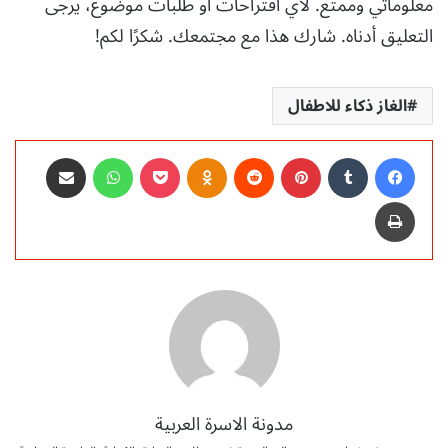
معلوماتي وممتع. لأي اقتراحات أو طلبات موضوع، يرجى
التعليق أدناه. شارك هذا مع مجتمعك. شكرًا لكم!
الغاز ذكاء للاطفال
فيسبوك
‏Tumblr
بينتيريست
‏Reddit
Odnoklassniki
‫Pocket
واتساب
مشاركة عبر البريد
طباعة
مدونة الاسرة العربية