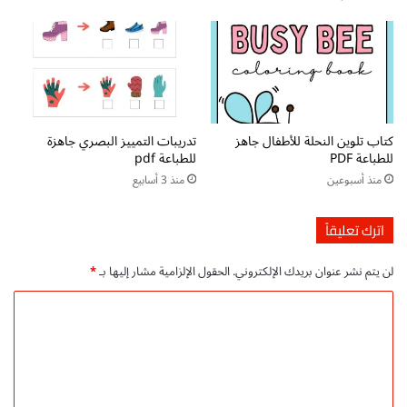
ل
س
أ
ئ
ط
ل
ف
ة
ا
م
ل
س
م
ل
كتاب تلوين النحلة للأطفال جاهز
تدريبات التمييز البصري جاهزة
ع
ي
للطباعة PDF
للطباعة pdf
إ
ة
منذ أسبوعين
منذ 3 أسابيع
ج
و
ا
أ
ب
ج
اترك تعليقاً
ا
و
ت
ب
لن يتم نشر عنوان بريدك الإلكتروني.
الحقول الإلزامية مشار إليها بـ
*
س
ت
ه
ه
ا
ل
ا
ل
ة
ا
و
ل
ت
م
س
ع
ب
ه