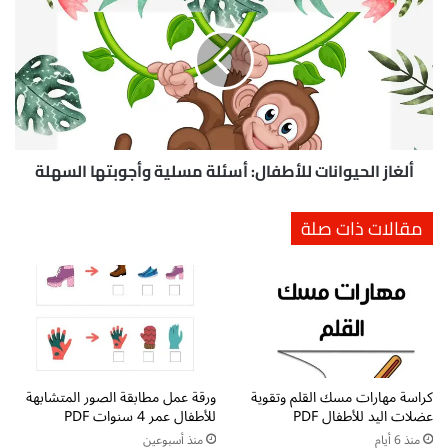
ل
ز
غ
د
ا
ي
ز
ن
ا
ي
ل
ة
ح
ع
ي
ن
و
ألغاز الحيوانات للأطفال: أسئلة مسلية وأجوبتها السهلة
أ
ا
ر
ن
مقالات ذات صلة
ك
ا
ا
ت
ن
ل
ا
ل
ل
أ
إ
ط
س
ف
ل
ا
كراسة مهارات مسك القلم وتقوية
ورقة عمل مطابقة الصور المتشابهة
ا
ل
عضلات اليد للأطفال PDF
للأطفال عمر 4 سنوات PDF
م
:
ل
أ
منذ 6 أيام
منذ أسبوعين