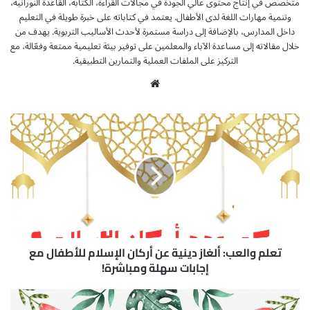
متخصص في إنتاج محتوى عالي الجودة في مجالات القراءة، الكتابة، القاعدة النورانية،
وتنمية مهارات اللغة لدى الأطفال. يعتمد في كتاباته على خبرة طويلة في التعليم
داخل المدارس، بالإضافة إلى دراسة مستمرة لأحدث الأساليب التربوية. يهدف من
خلال مقالاته إلى مساعدة الآباء والمعلمين على توفير بيئة تعليمية ممتعة وفعّالة، مع
التركيز على الملفات العملية والتمارين التطبيقية.
موق
ع
الوي
ت
ب
ع
ل
م
و
ا
ل
ع
ب
:
تعلم والعب: ألغاز دينية عن أركان الإسلام للأطفال مع
أ
إجابات سهلة ومباشرة!
ل
غ
أ
ا