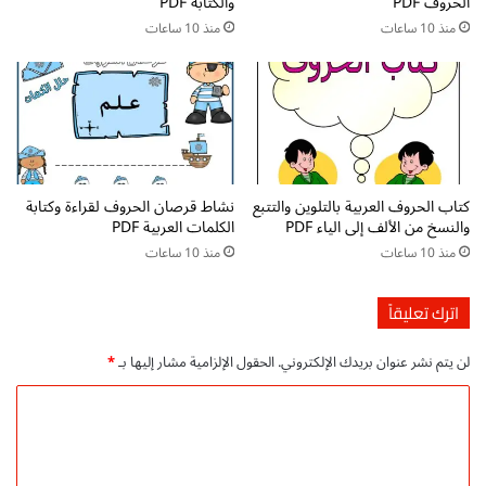
الحروف PDF
والكتابة PDF
عّ
ا
ا
منذ 10 ساعات
منذ 10 ساعات
ة
ل
م
ة
ث
ل
ا
ت
ل
ع
ي
ز
ة
ي
ل
كتاب الحروف العربية بالتلوين والتتبع
نشاط قرصان الحروف لقراءة وكتابة
ز
ت
والنسخ من الألف إلى الياء PDF
الكلمات العربية PDF
م
ه
منذ 10 ساعات
منذ 10 ساعات
ه
ي
ا
ئ
ر
ة
اترك تعليقاً
ا
ا
ت
ل
لن يتم نشر عنوان بريدك الإلكتروني.
الحقول الإلزامية مشار إليها بـ
*
ا
أ
ل
ط
ا
ق
ف
ل
ر
ا
ا
ل
ت
ء