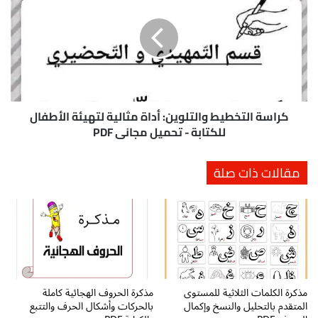
ل
ا
ى
س
م
ة
ه
ا
ا
ل
ر
ت
ا
خ
ت
ط
كراسة التخطيط والتلوين: أداة مثالية لتهيئة الأطفال
ا
ي
للكتابة - تحميل مجاني PDF
ل
ط
ت
و
مقالات ذات صلة
ح
ا
ل
ل
ي
ت
ل
ل
:
و
أ
ي
د
ن
ا
:
ة
مذكرة الكلمات الثلاثية للمستوى
مذكرة الحروف الهجائية كاملة
أ
المتقدم بالتحليل والنسخ وإكمال
بالحركات وأشكال الحرف والتتبع
ف
د