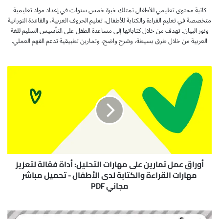
كاتبة محتوى تعليمي للأطفال تمتلك خبرة خمس سنوات في إعداد مواد تعليمية
متخصصة في تعليم القراءة والكتابة للأطفال، تعليم الحروف العربية، والقاعدة النورانية
ونور البيان. تهدف من خلال كتاباتها إلى مساعدة الطفل على التأسيس السليم للغة
العربية من خلال طرق بسيطة، وشرح واضح، وتمارين تطبيقية تدعم الفهم العملي.
أ
و
ر
ا
ق
ع
م
ل
ت
م
أوراق عمل تمارين على مهارات التحليل: أداة فعّالة لتعزيز
ا
مهارات القراءة والكتابة لدى الأطفال - تحميل مباشر
ر
مجاني PDF
ي
ن
ك
ع
ر