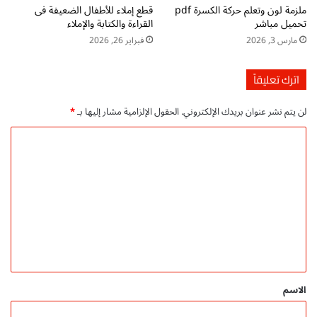
ملزمة لون وتعلم حركة الكسرة pdf
قطع إملاء للأطفال الضعيفة فى
ا
س
تحميل مباشر
القراءة والكتابة والإملاء
م
ي
مارس 3, 2026
فبراير 26, 2026
ل
س
ل
م
ت
ت
اترك تعليقاً
ع
ي
ل
ن
لن يتم نشر عنوان بريدك الإلكتروني.
الحقول الإلزامية مشار إليها بـ
*
م
ل
أ
ط
ا
ح
ل
ل
ك
ا
ا
ب
ت
م
ا
ع
ا
ل
ل
ا
ل
ت
ب
ي
ج
ت
ق
و
د
ي
ا
*
الاسم
د
ئ
ي