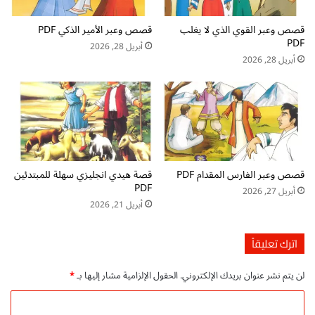
ذ
F
ي
ت
قصص وعبر القوي الذي لا يغلب
قصص وعبر الأمير الذكي PDF
أ
ح
PDF
ز
م
أبريل 28, 2026
ا
ي
أبريل 28, 2026
ح
ل
غ
م
ص
ج
ن
ا
ا
ن
ل
ي
ش
ل
قصص وعبر الفارس المقدام PDF
قصة هيدي انجليزي سهلة للمبتدئين
و
ل
PDF
ك
أبريل 27, 2026
أ
أبريل 21, 2026
ف
ط
د
ف
خ
ا
اترك تعليقاً
ل
ل
ا
لن يتم نشر عنوان بريدك الإلكتروني.
الحقول الإلزامية مشار إليها بـ
*
ل
ج
ا
ن