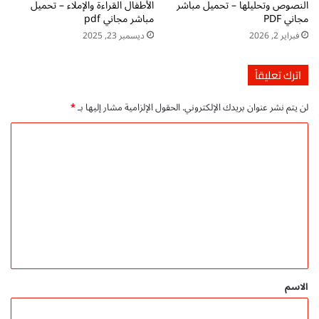
النصوص وتحليلها – تحميل مباشر
الأطفال القراءة والإملاء – تحميل
ح
أ
مجاني PDF
مباشر مجاني pdf
م
و
فبراير 2, 2026
ديسمبر 23, 2025
ي
ل
ل
ا
م
ل
اترك تعليقاً
ب
ا
ا
ب
لن يتم نشر عنوان بريدك الإلكتروني.
الحقول الإلزامية مشار إليها بـ
*
ش
ت
ر
د
ا
م
ا
ل
ج
ئ
ا
ي
ت
ن
p
ع
ي
d
ل
f
ت
ي
ح
ق
م
ي
*
الاسم
ل
م