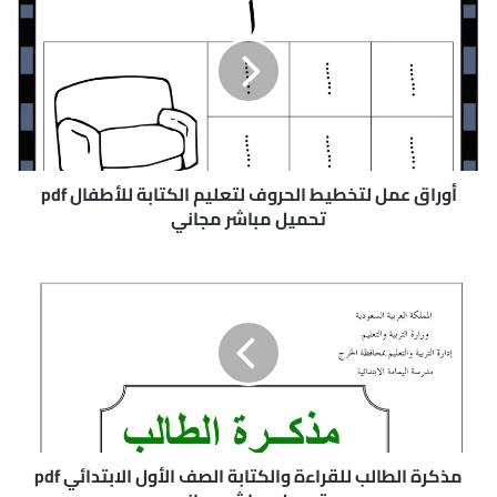
و
ر
ا
ق
ع
م
ل
ل
ت
أوراق عمل لتخطيط الحروف لتعليم الكتابة للأطفال pdf
خ
تحميل مباشر مجاني
ط
ي
م
ط
ذ
ا
ك
ل
ر
ح
ة
ر
ا
و
ل
ف
ط
ل
ا
ت
ل
مذكرة الطالب للقراءة والكتابة الصف الأول الابتدائي pdf
ع
ب