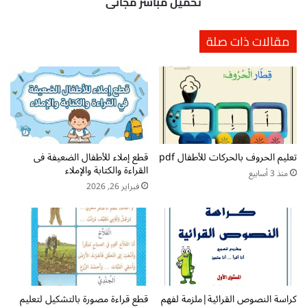
تحميل مباشر مجاني
ل
ل
ي
ل
مقالات ذات صلة
م
ق
ا
ر
ل
ا
ك
ء
ت
ة
ا
و
ب
ا
ة
ل
ل
تعليم الحروف بالحركات للأطفال pdf
قطع إملاء للأطفال الضعيفة فى
ك
القراءة والكتابة والإملاء
ل
ت
منذ 3 أسابيع
أ
ا
فبراير 26, 2026
ط
ب
ف
ة
ا
ا
ل
ل
p
ص
d
ف
f
ا
كراسة النصوص القرائية|ملزمة لفهم
قطع قراءة مصورة بالتشكيل لتعليم
ت
ل