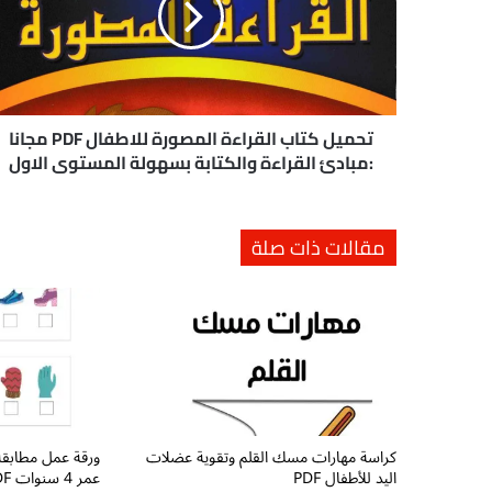
ل
ك
ت
ا
ب
ا
تحميل كتاب القراءة المصورة للاطفال PDF مجانا
ل
:مبادئ القراءة والكتابة بسهولة المستوى الاول
ق
ر
ا
مقالات ذات صلة
ء
ة
ا
ل
م
ص
و
ر
ة
كراسة مهارات مسك القلم وتقوية عضلات
ورقة عمل مطابقة 
ل
اليد للأطفال PDF
عمر 4 سنوات PDF
ل