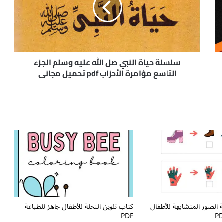
ة
ح
ي
ا
ة
ا
سلسلة حياة النبي صل الله عليه وسلم الجزء
ل
التاسع مؤامرة الأحزاب pdf تحميل مجاني
ن
ب
ي
ص
ل
ا
ل
ل
ه
ع
ل
ي
الصور المتشابهة للأطفال
كتاب تلوين النحلة للأطفال جاهز للطباعة
ه
PDF
و