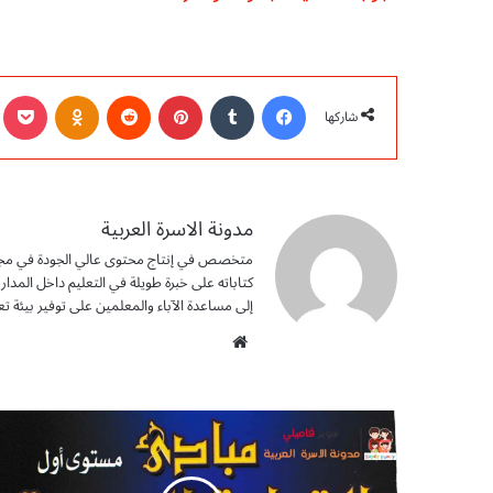
فيسبوك
‏Tumblr
بينتيريست
‏Reddit
Odnoklassniki
ocket
شاركها
مدونة الاسرة العربية
متخصص في إنتاج محتوى عالي الجودة في مجالات ا
كتاباته على خبرة طويلة في التعليم داخل المد
إلى مساعدة الآباء والمعلمين على توفير بيئة تعل
موق
ع
الوي
ب
ت
ح
م
ي