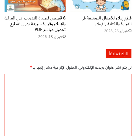
ا
ل
د
ل
ا
أ
قطع إملاء للأطفال الضعيفة فى
6 قصص قصيرة للتدريب على القراءة
ل
ط
القراءة والكتابة والإملاء
والإملاء وقراءة سريعة بدون تقطيع –
ق
ف
تحميل مباشر PDF
فبراير 26, 2026
ص
ا
فبراير 18, 2026
ص
ل
-
:
ت
د
اترك تعليقاً
ح
ل
م
ي
لن يتم نشر عنوان بريدك الإلكتروني.
الحقول الإلزامية مشار إليها بـ
*
ي
ل
ل
ش
ا
م
ا
ل
ج
م
ا
ت
ل
ن
ل
ع
ي
ت
ل
P
ع
D
ز
ي
F
ي
ق
ز