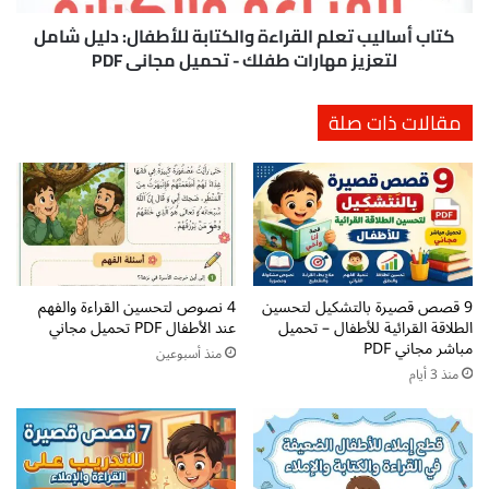
ا
ي
ل
ب
كتاب أساليب تعلم القراءة والكتابة للأطفال: دليل شامل
م
ت
لتعزيز مهارات طفلك - تحميل مجاني PDF
م
ع
ي
ل
مقالات ذات صلة
ز
م
ة
ا
:
ل
د
ق
ل
ر
ي
ا
ل
ء
ا
ة
ل
9 قصص قصيرة بالتشكيل لتحسين
4 نصوص لتحسين القراءة والفهم
و
الطلاقة القرائية للأطفال – تحميل
عند الأطفال PDF تحميل مجاني
ط
ا
مباشر مجاني PDF
ف
ل
منذ أسبوعين
ل
منذ 3 أيام
ك
ل
ت
إ
ا
ع
ب
د
ة