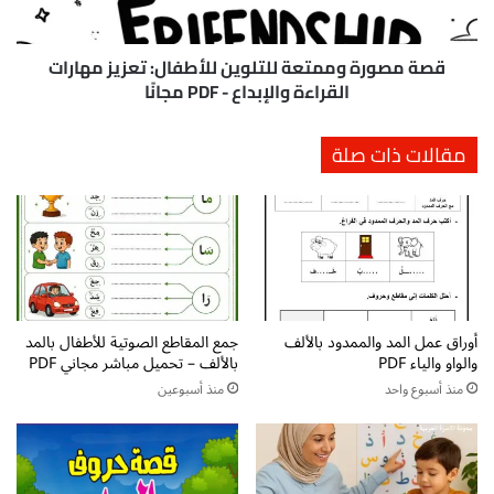
ف
ة
ع
و
ل
م
قصة مصورة وممتعة للتلوين للأطفال: تعزيز مهارات
ى
م
القراءة والإبداع - PDF مجانًا
ك
ت
ي
ع
مقالات ذات صلة
ف
ة
ي
ل
ة
ل
ا
ت
س
ل
ت
و
ث
ي
م
ن
ا
أوراق عمل المد والممدود بالألف
جمع المقاطع الصوتية للأطفال بالمد
ل
والواو والياء PDF
بالألف – تحميل مباشر مجاني PDF
ر
ل
و
أ
منذ أسبوع واحد
منذ أسبوعين
ق
ط
ت
ف
ا
ا
ل
ل