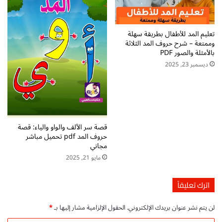
أ
:
ط
ت
ف
ع
تعليم المد للأطفال بطريقة سهلة
ا
ز
وممتعة – شرح حروف المد الثلاثة
ل
ي
بالأمثلة والصور PDF
p
ز
ديسمبر 23, 2025
d
م
f
ه
ت
ا
ح
ر
م
ا
ي
ت
قصة سر الألف والواو والياء: قصة
ل
ا
حروف المد pdf تحميل مباشر
م
ل
مجاني
ج
ق
مايو 21, 2025
ا
ر
ن
ا
ي
ء
اترك تعليقاً
ة
و
لن يتم نشر عنوان بريدك الإلكتروني.
الحقول الإلزامية مشار إليها بـ
*
ا