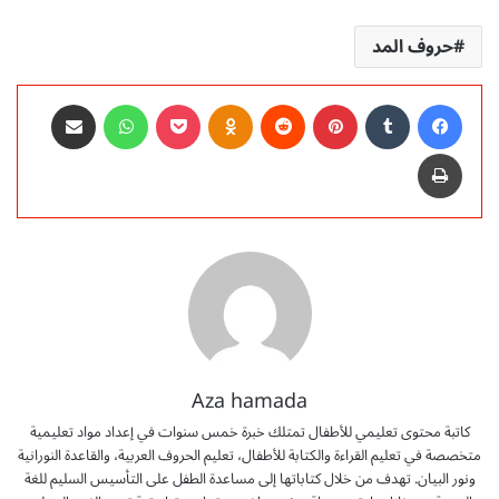
حروف المد
فيسبوك
‏Tumblr
بينتيريست
‏Reddit
Odnoklassniki
‫Pocket
واتساب
مشاركة عبر البريد
طباعة
Aza hamada
كاتبة محتوى تعليمي للأطفال تمتلك خبرة خمس سنوات في إعداد مواد تعليمية
متخصصة في تعليم القراءة والكتابة للأطفال، تعليم الحروف العربية، والقاعدة النورانية
ونور البيان. تهدف من خلال كتاباتها إلى مساعدة الطفل على التأسيس السليم للغة