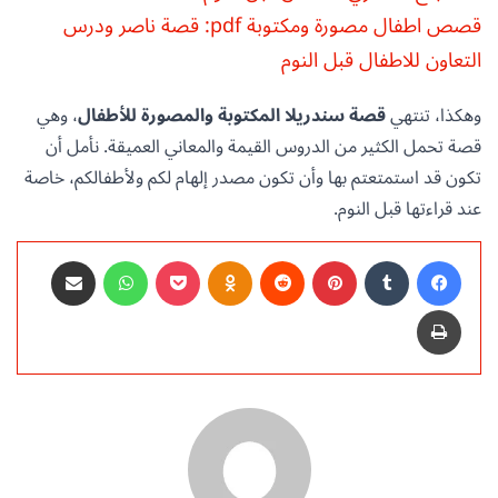
قصص اطفال مصورة ومكتوبة pdf: قصة ناصر ودرس
التعاون للاطفال قبل النوم
وهكذا، تنتهي
قصة سندريلا المكتوبة والمصورة للأطفال
، وهي
قصة تحمل الكثير من الدروس القيمة والمعاني العميقة. نأمل أن
تكون قد استمتعتم بها وأن تكون مصدر إلهام لكم ولأطفالكم، خاصة
عند قراءتها قبل النوم.
فيسبوك
‏Tumblr
بينتيريست
‏Reddit
Odnoklassniki
‫Pocket
واتساب
مشاركة عبر البريد
طباعة