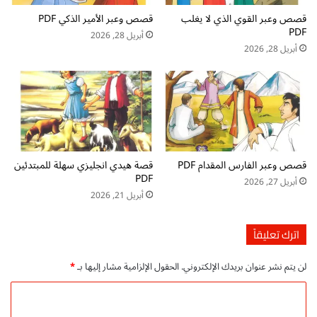
ا
ي
قصص وعبر القوي الذي لا يغلب
قصص وعبر الأمير الذكي PDF
ل
ل
PDF
م
ا
أبريل 28, 2026
س
:
أبريل 28, 2026
ت
د
و
ف
ى
ت
ا
ر
ل
ت
ث
ل
ا
و
قصص وعبر الفارس المقدام PDF
قصة هيدي انجليزي سهلة للمبتدئين
ن
ي
PDF
ي
أبريل 27, 2026
ن
أبريل 21, 2026
ا
م
ل
م
ت
ت
اترك تعليقاً
ر
ع
م
ل
لن يتم نشر عنوان بريدك الإلكتروني.
الحقول الإلزامية مشار إليها بـ
*
ا
ل
ل
أ
ا
أ
ط
ل
و