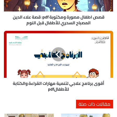
ا
ل
م
ص
قصص اطفال مصورة ومكتوبة pdf: قصة علاء الدين
و
المصباح السحري للأطفال قبل النوم
ر
ة
أ
و
ق
م
و
ك
ى
ت
ب
و
ر
ب
ن
ة
ا
p
م
d
ج
أقوى برنامج علاجي لتنمية مهارات القراءة والكتابة
f
ع
للأطفالpdf
:
ل
ق
ا
مقالات ذات صلة
ص
ج
ة
ي
ع
ل