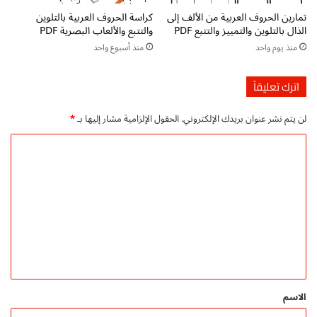
ا
ا
تمارين الحروف العربية من الألف إلى
كراسة الحروف العربية بالتلوين
ل
ل
الذال بالتلوين والتمييز والتتبع PDF
والتتبع والألعاب البصرية PDF
أ
ا
منذ يوم واحد
منذ أسبوع واحد
و
ب
ل
ت
p
د
اترك تعليقاً
d
ا
f
ئ
لن يتم نشر عنوان بريدك الإلكتروني.
الحقول الإلزامية مشار إليها بـ
*
ت
ي
ح
p
ا
م
d
ل
ي
f
ل
ت
ت
م
ح
ع
ج
م
ا
ل
ي
ن
ل
ي
ي
م
ق
ب
ا
*
الاسم
ش