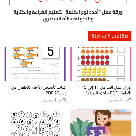
ح
أ
ر
ح
ورقة عمل "أحدد نوع الكلمة" لتعليم القراءة والكتابة
ف
د
والنحو لعبدالله السديري
ح
د
ا
ن
مقالات ذات صلة
ل
و
د
ع
ر
ا
س
ل
ا
ك
ل
ل
ث
م
ا
ة
ن
أوراق عمل العد من 11 إلى 15
كتاب تأسيس الأرقام للأطفال من 1
"
للأطفال PDF جاهزة للطباعة
إلى 20 PDF
ي
ل
ع
ت
منذ أسبوعين
منذ أسبوعين
ش
ع
ر
ل
p
ي
d
م
f
ا