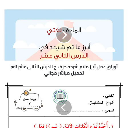
أ
و
ر
ا
ق
ع
م
ل
أ
ب
أوراق عمل أبرز ماتم شرحه حرف ح الدرس الثاني عشر pdf
ر
تحميل مباشر مجاني
ز
م
و
ا
ر
ت
ق
م
ة
ش
ع
ر
م
ح
ل
ه
"