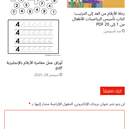
ت
ل
ح
ق
رحلة الأرقام من العد إلى الترتيب:
م
ر
كتاب تأسيس الرياضيات للأطفال
ي
ا
من 1 إلى 20 PDF
ل
ء
منذ أسبوعين
م
ة
ب
و
ا
ا
ش
ل
ر
ك
أوراق عمل مغامرة الأرقام بالإنجليزية
م
ت
pdf
ج
ا
ا
ب
سبتمبر 28, 2025
ن
ة
ي
و
اترك تعليقاً
ا
ل
لن يتم نشر عنوان بريدك الإلكتروني.
الحقول الإلزامية مشار إليها بـ
*
ن
ح
ا
و
ل
ل