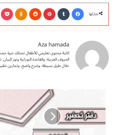
فيسبوك
‏Tumblr
بينتيريست
‏Reddit
Odnoklassniki
ocket
شاركها
Aza hamada
كاتبة محتوى تعليمي للأطفال تمتلك خبرة خمس 
الحروف العربية، والقاعدة النورانية ونور البيا
خلال طرق بسيطة، وشرح واضح، وتمارين تطبيقي
د
ف
ت
ر
ت
ح
ض