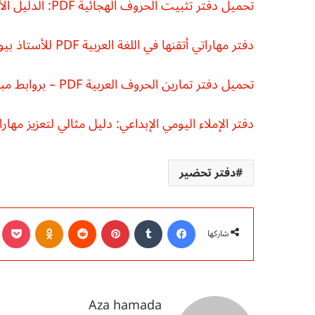
تحميل دفتر تثبيت الحروف الهجائية PDF: الدليل الأمثل لمرحلة ما قبل القراءة والكتابة للأطفال
دفتر مهاراتي أتقنها في اللغة العربية PDF للأستاذ بيومي سمير
تحميل دفتر تمارين الحروف العربية PDF – بروابط مباشرة ومجانية
دفتر الإملاء اليومي الإبداعي: دليل مثالي لتعزيز مهارات ا
دفتر تحضير
فيسبوك
‏Tumblr
بينتيريست
‏Reddit
Odnoklassniki
ocket
شاركها
Aza hamada