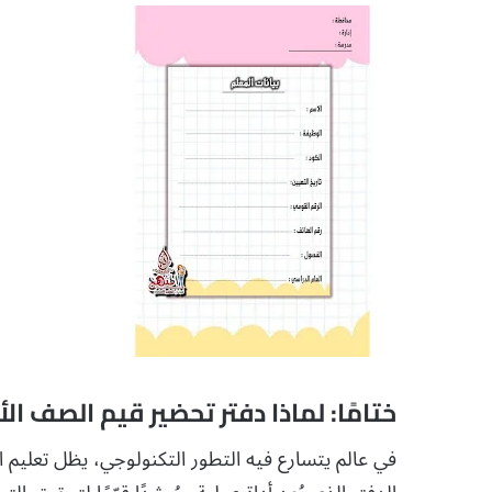
ختامًا: لماذا دفتر تحضير قيم الصف الأول الابتدائي 2024 DF
في عالم يتسارع فيه التطور التكنولوجي، يظل تعليم ال