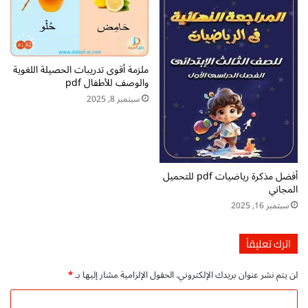
(
ل
س
و
ل
ا
س
و
ل
ملزمة أقوى تدريبات الحصيلة اللغوية
و
ة
والوصف للأطفال pdf
ا
م
سبتمبر 8, 2025
ل
ح
خ
م
ا
د
ء
ع
ل
ل
ل
ي
أفضل مذكرة رياضيات pdf للتحميل
أ
)
المجاني
ط
–
سبتمبر 16, 2025
ف
ت
ا
ح
اترك تعليقاً
ل
م
P
ي
D
لن يتم نشر عنوان بريدك الإلكتروني.
الحقول الإلزامية مشار إليها بـ
*
ل
F
م
ا
ب