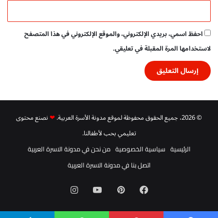
ل
ا
P
ن
D
ي
احفظ اسمي، بريدي الإلكتروني، والموقع الإلكتروني في هذا المتصفح
F
م
لاستخدامها المرة المقبلة في تعليقي.
ج
ا
ن
ي
و
م
© 2026، جميع الحقوق محفوظة لموقع مدونة الأسرة العربية.
❤
نصنع محتوى
ب
ا
تعليمي بحب لأطفالنا.
ش
ر
الرئيسية
سياسية الخصوصية
من نحن في مدونة الاسرة العربية
اتصل بنا في مدونة الاسرة العربية
فيسبوك
بينتيريست
‫YouTube
انستقرام