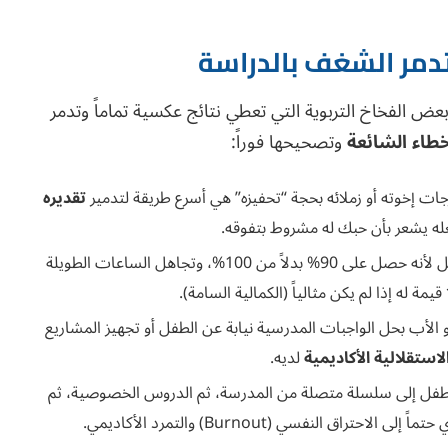
تدمر الشغف بالدراسة
 بعض الفخاخ التربوية التي تعطي نتائج عكسية تماماً وتدمر
خطاء الشائعة
وتصحيحها فوراً:
ت إخوته أو زملائه بحجة “تحفيزه” هي أسرع طريقة لتدمير
تقديره
تجعله يشعر بأن حبك له مشروط بتفوقه.
توبيخ الطفل لأنه حصل على 90% بدلاً من 100%، وتجاهل الساعات الطويلة
مة له إذا لم يكن مثالياً (الكمالية السامة).
و الأب بحل الواجبات المدرسية نيابة عن الطفل أو تجهيز المشاريع
لاستقلالية الأكاديمية
لديه.
طفل إلى سلسلة متصلة من المدرسة، ثم الدروس الخصوصية، ثم
 إلى الاحتراق النفسي (Burnout) والتمرد الأكاديمي.