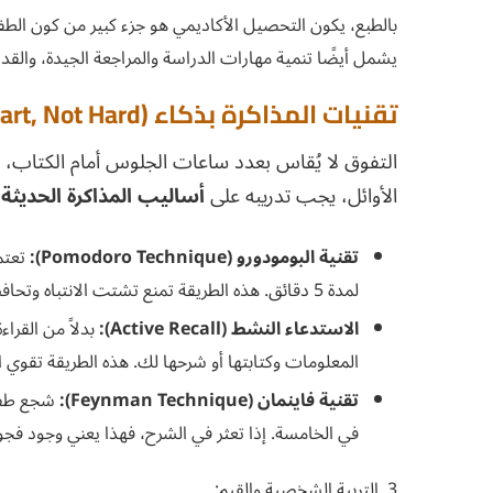
بالطبع، يكون التحصيل الأكاديمي هو جزء كبير من كون الطف
يشمل أيضًا تنمية مهارات الدراسة والمراجعة الجيدة، والقد
تقنيات المذاكرة بذكاء (Study Smart, Not Hard)
التفوق لا يُقاس بعدد ساعات الجلوس أمام الكتاب، 
الأوائل، يجب تدريبه على
أساليب المذاكرة الحديثة و
تقنية البومودورو (Pomodoro Technique):
لمدة 5 دقائق. هذه الطريقة تمنع تشتت الانتباه وتحافظ على نشاط الدماغ.
الاستدعاء النشط (Active Recall):
بدلاً من القرا
المعلومات وكتابتها أو شرحها لك. هذه الطريقة تقوي 
تقنية فاينمان (Feynman Technique):
شجع طفلك
في الخامسة. إذا تعثر في الشرح، فهذا يعني وجود فجو
3. التربية الشخصية والقيم: