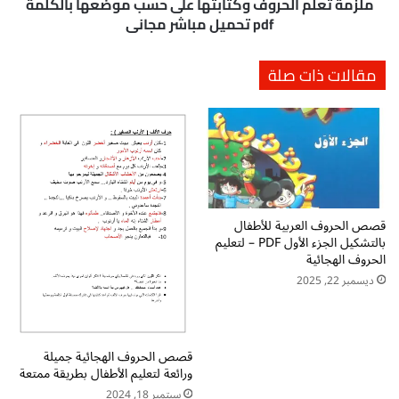
ا
ا
ملزمة تعلم الحروف وكتابتها على حسب موضعها بالكلمة
د
ل
pdf تحميل مباشر مجاني
ا
ح
ل
ر
مقالات ذات صلة
م
و
ك
ف
و
و
ن
ك
ة
ت
م
ا
ن
ب
ر
ت
ق
قصص الحروف العربية للأطفال
ه
بالتشكيل الجزء الأول PDF – لتعليم
م
ا
الحروف الهجائية
ي
ع
ن
ديسمبر 22, 2025
ل
P
ى
D
ح
F
س
:
قصص الحروف الهجائية جميلة
ب
ورائعة لتعليم الأطفال بطريقة ممتعة
ا
م
ل
و
سبتمبر 18, 2024