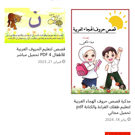
ت
ض
ح
ع
م
ه
ي
ا
ل
ب
ا
ا
ل
ل
م
قصص لتعليم الحروف العربية
ك
للأطفال 4 PDF تحميل مباشر
ج
ل
ا
م
فبراير 21, 2023
ن
ة
ي
p
و
d
ا
f
ل
ت
م
ح
مذكرة قصص حروف الهجاء العربية
ب
م
لتعليم طفلك القراءة والكتابة pdf
ا
تحميل مجاني
ي
ش
ل
يناير 18, 2024
ر
م
ب