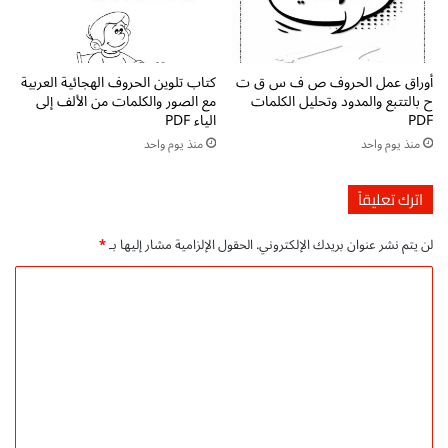
د
ق
ت
ر
ع
ا
ل
ء
أوراق عمل الحروف ص ف س ق ت
كتاب تلوين الحروف الهجائية العربية
ي
ة
ح بالتتبع والمدود وتحليل الكلمات
مع الصور والكلمات من الألف إلى
م
و
PDF
الياء PDF
ي
ا
منذ يوم واحد
منذ يوم واحد
ة
ل
م
ك
ج
ت
اترك تعليقاً
ا
ا
ن
ب
لن يتم نشر عنوان بريدك الإلكتروني.
الحقول الإلزامية مشار إليها بـ
*
ي
ة
ة
|
ا
P
م
ل
D
د
F
ت
و
ب
ن
ع
ر
ة
ل
و
ا
ا
ل
ي
ب
ا