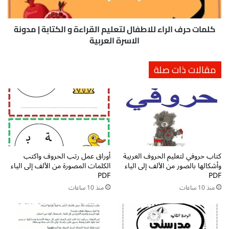
ت
ف
ا
ا
ل
ل
كلمات حرف الراء للاطفال لتعليم القراءة و الكتابة | مدونة
أ
ر
الاسرة العربية
ع
ا
د
ء
مقالات ذات صلة
ا
ل
د
ل
م
ا
ن
ط
1
ف
إ
ا
ل
ل
ى
ل
2
كتاب حروفي لتعليم الحروف العربية
أوراق عمل رتب الحروف واكتب
ت
وأشكالها بالصور من الألف إلى الياء
الكلمات المصورة من الألف إلى الياء
0
ع
PDF
PDF
-
ل
م
منذ 10 ساعات
منذ 10 ساعات
ي
و
م
ا
ا
ر
ل