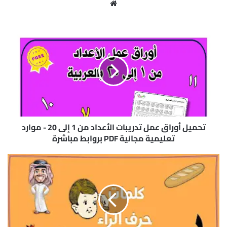
موق
ع
الوي
ت
ب
ح
م
ي
ل
أ
و
ر
ا
ق
تحميل أوراق عمل تدريبات الأعداد من 1 إلى 20 - موارد
ع
تعليمية مجانية PDF بروابط مباشرة
م
ل
ك
ت
ل
د
م
ر
ا
ي
ت
ب
ح
ا
ر