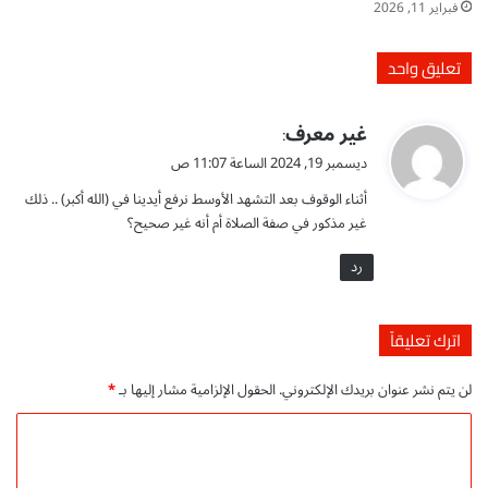
فبراير 11, 2026
إ
ه
ل
و
ك
ل
تعليق واحد
ت
ة
ر
-
ي
غير معرف
و
ت
:
ن
ق
ح
ديسمبر 19, 2024 الساعة 11:07 ص
ي
م
و
P
أثناء الوقوف بعد التشهد الأوسط نرفع أيدينا في (الله أكبر) .. ذلك
ي
ل
D
ل
غير مذكور في صفة الصلاة أم أنه غير صحيح؟
F
م
ل
رد
ج
ت
ا
و
ن
ج
ي
اترك تعليقاً
ي
ب
ه
ص
لن يتم نشر عنوان بريدك الإلكتروني.
الحقول الإلزامية مشار إليها بـ
*
ط
ي
ف
غ
ا
ل
ة
ل
ك
P