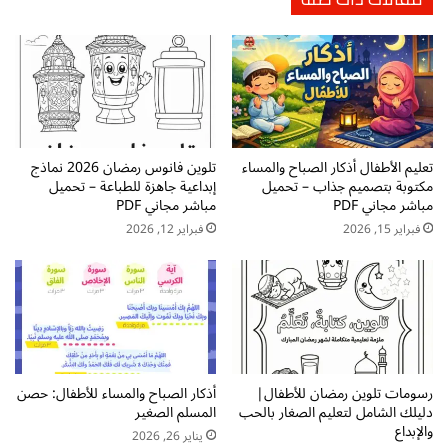
ت
ا
ي
ل
:
:
ت
ت
ن
ح
ظ
م
ي
ي
م
ل
تعليم الأطفال أذكار الصباح والمساء
تلوين فانوس رمضان 2026 نماذج
و
مكتوبة بتصميم جذاب – تحميل
إبداعية جاهزة للطباعة – تحميل
م
ر
مباشر مجاني PDF
مباشر مجاني PDF
ب
ص
ا
فبراير 15, 2026
فبراير 12, 2026
د
ش
ص
ر
ل
ل
و
ل
ا
ك
ت
ت
ك
ا
ب
رسومات تلوين رمضان للأطفال|
أذكار الصباح والمساء للأطفال: حصن
ب
ك
دليلك الشامل لتعليم الصغار بالحب
المسلم الصغير
ا
ل
والإبداع
يناير 26, 2026
ل
س