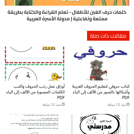
ل
ا
ت
ل
كلمات حرف الغين للأطفال - تعلم القراءة والكتابة بطريقة
ع
غ
ممتعة وتفاعلية | مدونة الأسرة العربية
ل
ي
ي
ن
مقالات ذات صلة
م
ل
ا
ل
ل
أ
ق
ط
ر
ف
ا
ا
ء
ل
ة
-
و
كتاب حروفي لتعليم الحروف العربية
أوراق عمل رتب الحروف واكتب
ت
وأشكالها بالصور من الألف إلى الياء
الكلمات المصورة من الألف إلى الياء
ا
ع
PDF
PDF
ل
ل
ك
منذ 12 ساعة
منذ 12 ساعة
م
ت
ا
ا
ل
ب
ق
ة
ر