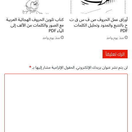
|
ا
م
ء
د
ة
أوراق عمل الحروف ص ف س ق ت
كتاب تلوين الحروف الهجائية العربية
و
و
ح بالتتبع والمدود وتحليل الكلمات
مع الصور والكلمات من الألف إلى
ن
ا
PDF
الياء PDF
ة
ل
منذ يوم واحد
منذ يوم واحد
ا
ك
ل
ت
ا
ا
اترك تعليقاً
س
ب
ر
ة
لن يتم نشر عنوان بريدك الإلكتروني.
الحقول الإلزامية مشار إليها بـ
*
ة
ب
ا
ط
ا
ل
ر
ل
ع
ي
ر
ت
ق
ب
ة
ع
ي
م
ل
ة
م
ت
ي
ع
ق