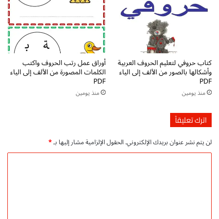
ج
ي
د
p
و
d
ت
f
ت
ت
ب
ح
كتاب حروفي لتعليم الحروف العربية
أوراق عمل رتب الحروف واكتب
ع
م
وأشكالها بالصور من الألف إلى الياء
الكلمات المصورة من الألف إلى الياء
ا
ي
PDF
PDF
ل
ل
منذ يومين
منذ يومين
ك
م
ل
ب
م
ا
اترك تعليقاً
ا
ش
ت
ر
لن يتم نشر عنوان بريدك الإلكتروني.
الحقول الإلزامية مشار إليها بـ
*
-
ا
ا
س
ل
ت
ر
ت
ا
ع
ت
ل