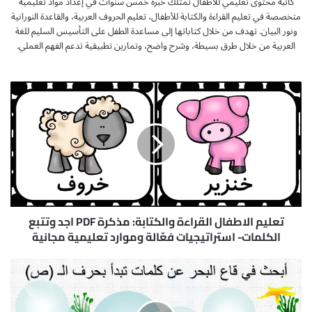
كاتبة محتوى تعليمي للأطفال تمتلك خبرة خمس سنوات في إعداد مواد تعليمية
متخصصة في تعليم القراءة والكتابة للأطفال، تعليم الحروف العربية، والقاعدة النورانية
ونور البيان. تهدف من خلال كتاباتها إلى مساعدة الطفل على التأسيس السليم للغة
العربية من خلال طرق بسيطة، وشرح واضح، وتمارين تطبيقية تدعم الفهم العملي.
ت
ع
ل
ي
م
ا
ل
ا
ط
ف
تعليم الاطفال القراءة والكتابة: مذكرة PDF اجد وتتبع
ا
الكلمات- استراتيجيات فعّالة وموارد تعليمية مجانية
ل
ا
ك
ل
ل
ق
م
ر
ا