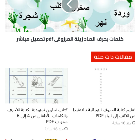
ا
ت
ء
ب
ة
ح
و
ر
ا
ف
ل
ا
كلمات بحرف الصاد زينة المرزوقي pdf تحميل مباشر
ك
ل
ت
ص
مقالات ذات صلة
ا
ا
ب
د
ة
ز
:
ي
م
ن
ذ
ة
ك
ا
ر
ل
تعليم كتابة الحروف الهجائية بالتنقيط
كتاب تمارين تمهيدية لكتابة الأحرف
ة
م
من الألف إلى الياء PDF
والكلمات للأطفال من 4 إلى 6
P
ر
سنوات PDF
D
ز
منذ 16 ساعة
F
منذ 16 ساعة
و
ا
ق