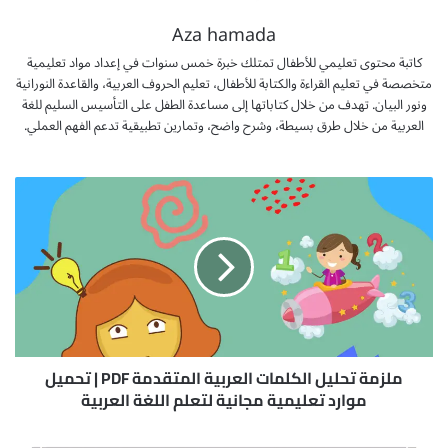
Aza hamada
كاتبة محتوى تعليمي للأطفال تمتلك خبرة خمس سنوات في إعداد مواد تعليمية
متخصصة في تعليم القراءة والكتابة للأطفال، تعليم الحروف العربية، والقاعدة النورانية
ونور البيان. تهدف من خلال كتاباتها إلى مساعدة الطفل على التأسيس السليم للغة
العربية من خلال طرق بسيطة، وشرح واضح، وتمارين تطبيقية تدعم الفهم العملي.
م
ل
ز
م
ة
ت
ح
ل
ي
ل
ملزمة تحليل الكلمات العربية المتقدمة PDF | تحميل
ا
موارد تعليمية مجانية لتعلم اللغة العربية
ل
ك
م