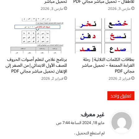
للأطفال – تحميل مباشر مجاني PDF
تحميل مباشر
F
D
|
F
مارس 3, 2026
مارس 3, 2026
ت
:
ح
م
م
ج
ي
ا
ل
ن
م
ي
و
ة
بطاقات الكلمات الثلاثية| رحلة
برنامج علاجي لتعلم أصوات الحروف
ا
ل
القراءة الممتعة – تحميل مباشر
للصف الأول الابتدائي|من الصفر إلى
ر
ت
مجاني PDF
الإتقان تحميل مباشر مجاني PDF
د
ع
فبراير 2, 2026
فبراير 2, 2026
ت
ز
ع
ي
ل
ز
تعليق واحد
ي
ف
م
ه
ي
ي
غير معرف
م
:
ة
و
ق
مايو 18, 2024 الساعة 7:44 ص
م
ت
و
ج
ط
لم استطع التحميل ،
ل
ا