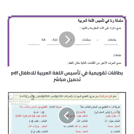
ب
ط
ا
ق
ا
ت
ت
ق
و
ي
بطاقات تقويمية في تأسيس اللغة العربية للاطفال pdf
م
تحميل مباشر
ي
ة
ك
ف
ت
ي
ا
ت
ب
أ
د
س
ل
ي
ي