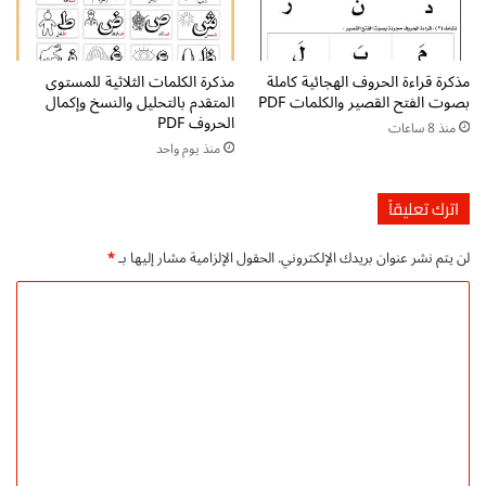
f
خ
ت
ط
ح
و
مذكرة قراءة الحروف الهجائية كاملة
مذكرة الكلمات الثلاثية للمستوى
م
ة
بصوت الفتح القصير والكلمات PDF
المتقدم بالتحليل والنسخ وإكمال
ي
ب
الحروف PDF
منذ 8 ساعات
ل
خ
منذ يوم واحد
م
ط
ب
و
ا
ة
اترك تعليقاً
ش
P
ر
D
لن يتم نشر عنوان بريدك الإلكتروني.
الحقول الإلزامية مشار إليها بـ
*
F
ت
ا
ح
ل
م
ت
ي
ل
ع
م
ل
ب
ا
ي
ش