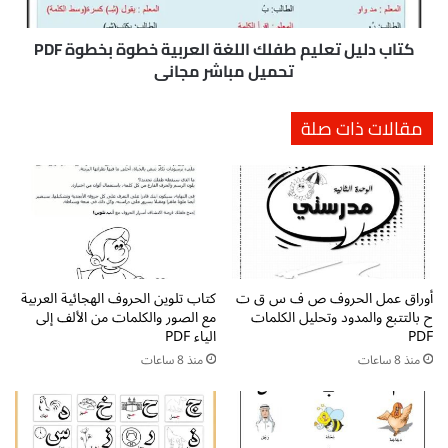
س
ل
ا
ت
ل
ع
كتاب دليل تعليم طفلك اللغة العربية خطوة بخطوة PDF
ل
ل
تحميل مباشر مجاني
غ
ي
ة
م
مقالات ذات صلة
ا
ط
ل
ف
ع
ل
ر
ك
ب
ا
ي
ل
ة
ل
ل
غ
ل
أوراق عمل الحروف ص ف س ق ت
كتاب تلوين الحروف الهجائية العربية
ة
ح بالتتبع والمدود وتحليل الكلمات
مع الصور والكلمات من الألف إلى
ا
ا
PDF
الياء PDF
ط
ل
ف
منذ 8 ساعات
منذ 8 ساعات
ع
ا
ر
ل
ب
p
ي
d
ة