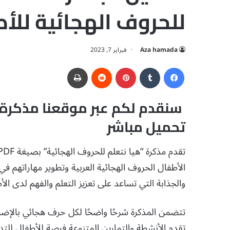
للحروف الهجائية للأط
Aza hamada
فبراير 7, 2023
فيسبوك
‏Tumblr
بينتيريست
‏Reddit
طباعة
تحميل مباشر
الأطفال الحروف الهجائية العربية وتطوير مهاراتهم في ا
والجذابة التي تساعد على تعزيز التعلم والفهم لدى الأ
تتضمن المذكرة شرحًا واضحًا لكل حرف هجائي بالإضاف
تقدم الأنشطة والتمارين المتنوعة فرصة للأطفال للتد