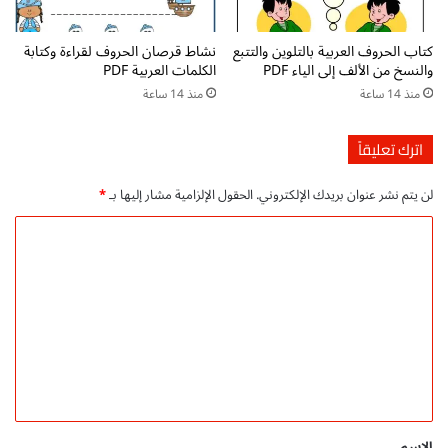
ل
ي
ت
ب
كتاب الحروف العربية بالتلوين والتتبع
نشاط قرصان الحروف لقراءة وكتابة
ع
ا
والنسخ من الألف إلى الياء PDF
الكلمات العربية PDF
ل
ت
منذ 14 ساعة
منذ 14 ساعة
ي
P
م
D
ا
F
اترك تعليقاً
ل
م
أ
ب
لن يتم نشر عنوان بريدك الإلكتروني.
الحقول الإلزامية مشار إليها بـ
*
ط
ت
ف
ك
ا
ا
ر
ل
ل
ة
ح
ل
ت
ر
ت
ع
ف
ع
ا
ل
ل
ل
ي
ي
ث
م
ق
ا
ا
ء
ل
*
الاسم