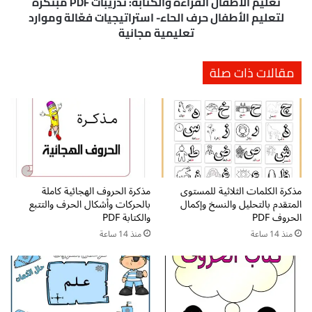
ف
تعليم الاطفال القراءة والكتابة: تدريبات PDF مبتكرة
ت
ا
لتعليم الأطفال حرف الحاء- استراتيجيات فعّالة وموارد
ا
ل
تعليمية مجانية
ب
ا
ة
ل
مقالات ذات صلة
:
ق
ت
ر
د
ا
ر
ء
ي
ة
ب
و
ا
ا
ت
ل
P
مذكرة الكلمات الثلاثية للمستوى
مذكرة الحروف الهجائية كاملة
ك
D
المتقدم بالتحليل والنسخ وإكمال
بالحركات وأشكال الحرف والتتبع
ت
الحروف PDF
والكتابة PDF
F
ا
م
ب
منذ 14 ساعة
منذ 14 ساعة
ب
ة
ت
:
ك
ت
ر
د
ة
ر