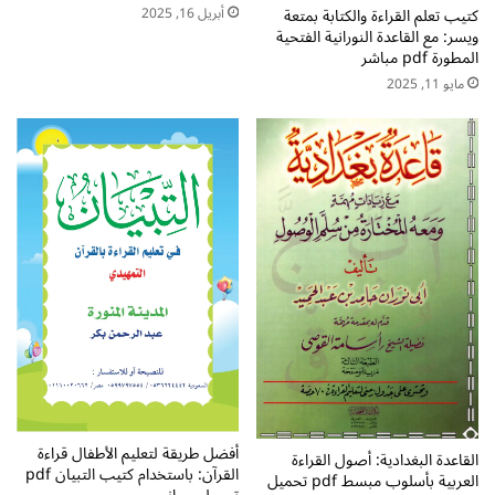
م
ن
أبريل 16, 2025
كتيب تعلم القراءة والكتابة بمتعة
ب
ويسر: مع القاعدة النورانية الفتحية
ج
المطورة pdf مباشر
ا
ل
ش
ي
مايو 11, 2025
ر
ز
ي
ة
p
d
f
ت
ح
م
ي
ل
م
ب
ا
ش
أفضل طريقة لتعليم الأطفال قراءة
ر
القاعدة البغدادية: أصول القراءة
القرآن: باستخدام كتيب التبيان pdf
العربية بأسلوب مبسط pdf تحميل