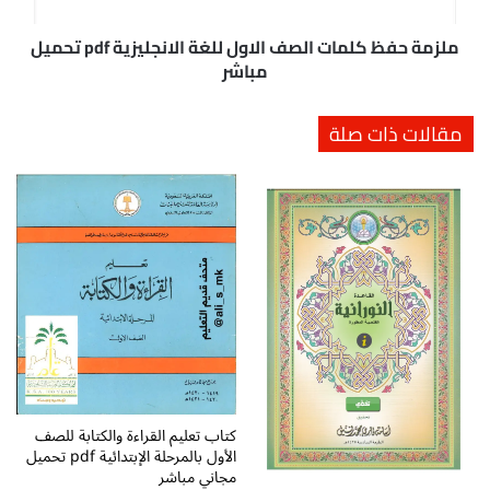
ت
ك
ا
ل
ملزمة حفظ كلمات الصف الاول للغة الانجليزية pdf تحميل
ب
م
مباشر
ة
ا
ل
ت
مقالات ذات صلة
ل
ا
ص
ل
ف
ص
ا
ف
ل
ا
أ
ل
و
ا
ل
و
p
ل
d
ل
f
ل
ت
غ
ح
ة
م
ا
كتاب تعليم القراءة والكتابة للصف
ي
الأول بالمرحلة الإبتدائية pdf تحميل
ل
مجاني مباشر
ل
ا