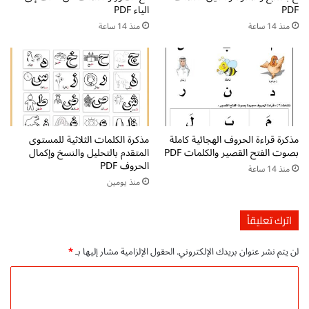
p
PDF
الياء PDF
ل
d
م
منذ 14 ساعة
منذ 14 ساعة
f
ة
ت
ت
ح
ح
م
م
ي
ي
ل
ل
م
م
ب
مذكرة قراءة الحروف الهجائية كاملة
مذكرة الكلمات الثلاثية للمستوى
ب
ا
بصوت الفتح القصير والكلمات PDF
المتقدم بالتحليل والنسخ وإكمال
ا
ش
الحروف PDF
منذ 14 ساعة
ش
ر
منذ يومين
ر
اترك تعليقاً
لن يتم نشر عنوان بريدك الإلكتروني.
الحقول الإلزامية مشار إليها بـ
*
ا
ل