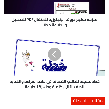
ع
ل
ي
م
ملزمة تعليم حروف الإنجليزية للأطفال PDF للتحميل
ح
والطباعة مجانا
ر
و
خ
ف
ط
ا
ة
ل
ع
إ
ل
ن
ا
ج
ج
ل
ي
ي
ة
ز
ل
خطة علاجية للطلاب الضعاف في مادة القراءة والكتابة
ي
ل
للصف الثاني كاملة وجاهزة للطباعة
ة
ط
ل
ل
مقالات ذات صلة
ل
ا
أ
ب