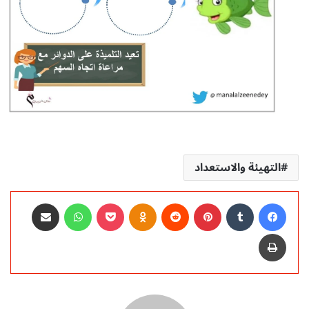
التهيئة والاستعداد
فيسبوك
‏Tumblr
بينتيريست
‏Reddit
Odnoklassniki
‫Pocket
واتساب
مشاركة عبر البريد
طباعة