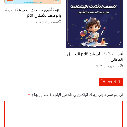
ح
ي
ملزمة أقوى تدريبات الحصيلة اللغوية
ق
ل
والوصف للأطفال pdf
ا
م
سبتمبر 8, 2025
ن
ب
ي
ا
ش
ر
م
ج
أفضل مذكرة رياضيات pdf للتحميل
ا
المجاني
ن
سبتمبر 16, 2025
ي
P
اترك تعليقاً
D
F
لن يتم نشر عنوان بريدك الإلكتروني.
الحقول الإلزامية مشار إليها بـ
*
ا
ل
ت