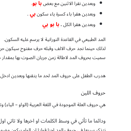
با بو
وبعدين نقرا الاثنين مع بعض
. 
بي 
وبعدين هقرا باء كسرة ياء سكون 
.
با بو بي
وبعدين هقرا الكل 
. 
المد الطبيعي في القاعدة النورانية لا يرسم عليه السكون.
لذلك حينما نجد حرف الالف وقبله حرف مفتوح سيكون حر
سميت بحروف المد لاطالة زمن جريان الصوت بها بمقدار ح
هدرب الطفل على حروف المد لحد ما يتقنها وبعدين ادخل عل
حروف اللين 
هي حروف العلة الموجودة في اللغة العربية (الواو – الياء) 
ودائما ما تأتي في وسط الكلمات او اخرها ولا تاتي اول
نتذكر سريعا في حروف المد احنا قولنا ان الواو بيكون مضموم