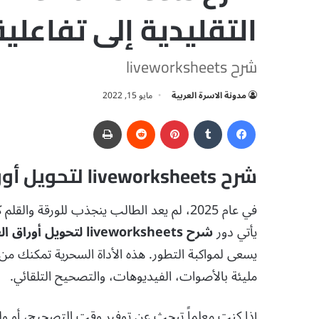
التقليدية إلى تفاعلية
شرح liveworksheets
مدونة الاسرة العربية
مايو 15, 2022
فيسبوك
‏Tumblr
بينتيريست
‏Reddit
طباعة
شرح liveworksheets لتحويل أوراق العمل التقليدية إلى تفاعلية
في عام 2025، لم يعد الطالب ينجذب للورقة و
يأتي دور
شرح liveworksheets لتحويل أوراق العمل التقليدية إلى تفاعلية
مليئة بالأصوات، الفيديوهات، والتصحيح التلقائي.
إذا كنت معلماً تبحث عن توفير وقت التصحيح، أو ولي