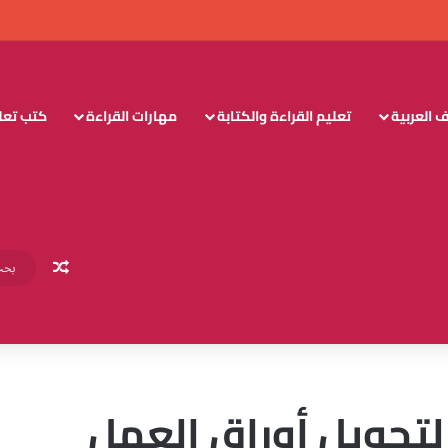
 العربية
تعليم القراءة والكتابة
مهارات القراءة
كتب تعليم
مقال عش
رح liveworksheets لتحويل أوراق العمل