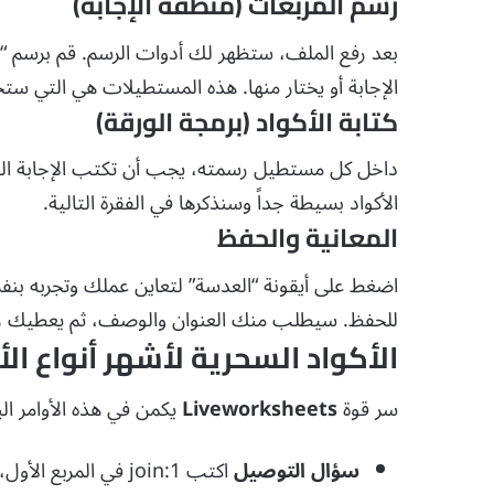
رسم المربعات (منطقة الإجابة)
بعد رفع الملف، ستظهر لك أدوات الرسم. قم برسم “
الإجابة أو يختار منها. هذه المستطيلات هي التي ستح
كتابة الأكواد (برمجة الورقة)
داخل كل مستطيل رسمته، يجب أن تكتب الإجابة الصح
الأكواد بسيطة جداً وسنذكرها في الفقرة التالية.
المعانية والحفظ
اضغط على أيقونة “العدسة” لتعاين عملك وتجربه بنف
للحفظ. سيطلب منك العنوان والوصف، ثم يعطيك راب
الأكواد السحرية لأشهر أنواع ال
سر قوة
Liveworksheets
يكمن في هذه الأوامر ال
سؤال التوصيل
اكتب
join:1
في المربع الأول،