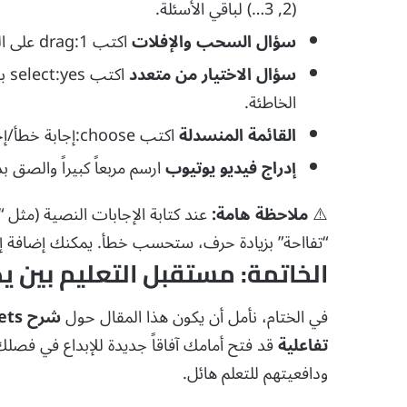
(2, 3…) لباقي الأسئلة.
سؤال السحب والإفلات
اكتب
drag:1
على ال
سؤال الاختيار من متعدد
اكتب
select:yes
بج
الخاطئة.
القائمة المنسدلة
اكتب
choose:إجابة خطأ/إجابة صحيحة*/إجابة خطأ
إدراج فيديو يوتيوب
ارسم مربعاً كبيراً والصق ب
⚠️
ملاحظة هامة:
عند كتابة الإجابات النصية (مثل “
“تفااحة” بزيادة حرف، ستحسب خطأ. يمكنك إضافة إجا
الخاتمة: مستقبل التعليم بين ي
في الختام، نأمل أن يكون هذا المقال حول
تفاعلية
قد فتح أمامك آفاقاً جديدة للإبداع في فصلك
ودافعيتهم للتعلم هائل.