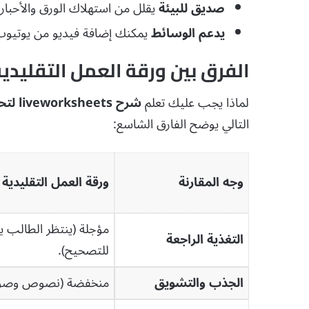
صديق للبيئة
يقلل من استهلاك الورق والأحبار 
يدعم الوسائط
يمكنك إضافة فيديو من يوتيوب أو ملف صوتي (MP3
الفرق بين ورقة العمل التقليدية
لماذا يجب عليك تعلم
شرح liveworksheets لتحويل أوراق العمل التقليدية إلى تفاعلية
التالي يوضح الفارق الشاسع:
وجه المقارنة
ورقة العمل التقليدية (
مؤجلة (ينتظر الطالب يوم
التغذية الراجعة
للتصحيح).
الجذب والتشويق
منخفضة (نصوص وصور ث