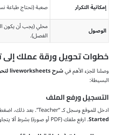
إمكانية التكرار
صعبة (تحتاج طباعة نس
محلي (يجب أن يكون ا
الوصول
الفصل).
خطوات تحويل ورقة عملك إلى تف
وصلنا للجزء الأهم في
شرح liveworksheets لتحويل أوراق العمل التقليدية إلى تفاعلية
البسيطة:
التسجيل ورفع الملف
ادخل للموقع وسجل كـ “Teacher”. بعد ذلك، اضغط على
Started
. ارفع ملفك (PDF أو صورة) بشرط ألا يتجاوز حجمه 5 ميجابايت.