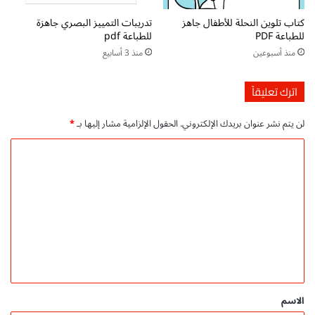
5
ن
كتاب تلوين النحلة للأطفال جاهز
تدريبات التمييز البصري جاهزة
ع
للطباعة PDF
للطباعة pdf
ا
منذ أسبوعين
منذ 3 أسابيع
م
؟
ا
اترك تعليقاً
س
ت
لن يتم نشر عنوان بريدك الإلكتروني.
الحقول الإلزامية مشار إليها بـ
*
ر
ا
ا
ت
ل
ي
ج
ت
ي
ع
ا
ت
ل
و
ي
أ
ق
س
ا
*
الاسم
ل