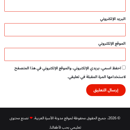
ي
ب
ث
البريد الإلكتروني
م
ي
ن
ة
الموقع الإلكتروني
ل
ل
ن
ج
احفظ اسمي، بريدي الإلكتروني، والموقع الإلكتروني في هذا المتصفح
ا
ح
لاستخدامها المرة المقبلة في تعليقي.
ا
ل
س
ر
ي
ع
© 2026، جميع الحقوق محفوظة لموقع مدونة الأسرة العربية.
❤
نصنع محتوى
تعليمي بحب لأطفالنا.