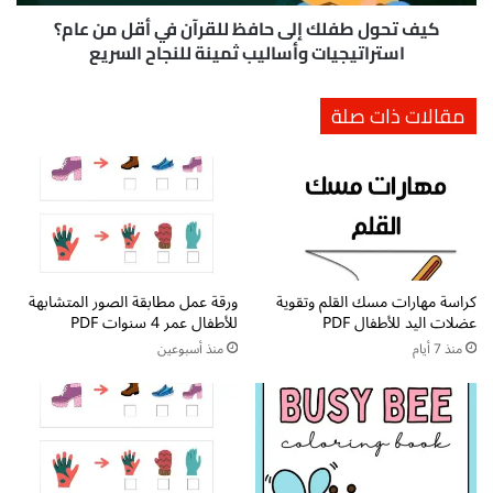
ت
ف
ع
ل
كيف تحول طفلك إلى حافظ للقرآن في أقل من عام؟
ن
ك
استراتيجيات وأساليب ثمينة للنجاح السريع
د
إ
ا
ل
مقالات ذات صلة
ل
ى
ا
ح
ط
ا
ف
ف
ا
ظ
ل
ل
ب
ل
ا
ق
كراسة مهارات مسك القلم وتقوية
ورقة عمل مطابقة الصور المتشابهة
ل
ر
عضلات اليد للأطفال PDF
للأطفال عمر 4 سنوات PDF
ت
آ
ف
ن
منذ 7 أيام
منذ أسبوعين
ص
ف
ي
ي
ل
أ
2
ق
0
ل
2
م