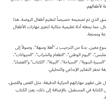
ة لأطفالهم.
صق الذي تم تصميمه خصيصاً لتعليم أطفال الروضة. هذا
ما يجعله أداة تعليمية مثالية لتعزيز مهارات الأطفال
عة وممتعة.
ركز على موضوع معين. بدءًا من الترحيب بـ “أهلا وسهلا”، وصولاً إلى
لملبس”، “اليوم الوطني”، “الطعام والشراب”، “الحيوانات”،
السيرة النبوية”، “السياحة”، “البيئة”، “الكتاب” و”الفضاء”.
تحفز التفكير الإبداعي والتحليلي.
 على تطوير مهاراتهم الحركية الدقيقة، مثل القص واللصق،
الكتابة في المستقبل. بالإضافة إلى ذلك، يعزز الكتاب
.