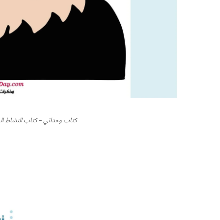
كتاب وحداتي – كتاب النشاط ا