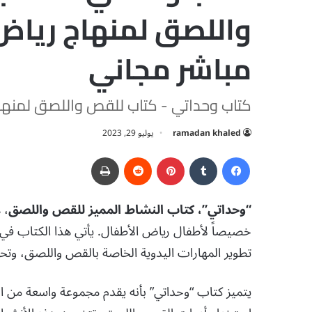
مباشر مجاني
كتاب وحداتي - كتاب للقص واللصق لمنها
ramadan khaled
يوليو 29, 2023
فيسبوك
‏Tumblr
بينتيريست
‏Reddit
طباعة
“وحداتي”، كتاب النشاط المميز للقص واللصق
، 
خصيصاً لأطفال رياض الأطفال. يأتي هذا الكتاب ف
تطوير المهارات اليدوية الخاصة بالقص واللصق، وتح
يتميز كتاب “وحداتي” بأنه يقدم مجموعة واسعة من الأ