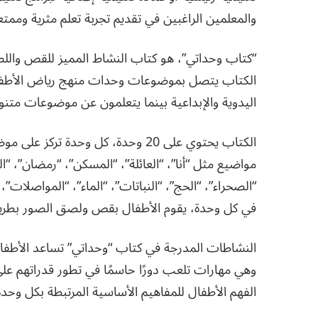
والمعلمين الراغبين في تقديم تجربة تعلم مثرية وممتع
“كتاب وحداتي”، هو كتاب النشاط المميز للقص والل
الكتاب يتصل بموضوعات وحدات منهج رياض الأطفال، م
اليدوية والإبداعية بينما يتعلمون عن موضوعات متنو
الكتاب يحتوي على 20 وحدة، كل وحدة ت
مواضيع مثل “أنا”، “العائلة”، “المسكن”، “رمضان”، “ا
“الصحراء”، “الحج”، “النباتات”، “الماء”، “المواصلات”، “
في كل وحدة، يقوم الأطفال بقص ولصق الصور بطريقة 
النشاطات المدرجة في كتاب “وحداتي” تساعد الأطفال
وهي مهارات تلعب دورًا حاسمًا في تطور قدراتهم على 
الفهم الأطفال للمفاهيم الأساسية المرتبطة بكل وحدة