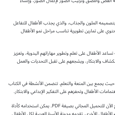
القص واللصق وترتيب الصور لإكمال الصور، وإنشاء
تصميمه الملون والجذاب، والذي يجذب الأطفال للتفاعل
حتوي على تمارين تطويرية تناسب مراحل نمو الأطفال
تساعد الأطفال على تعلم وتطوير مهاراتهم اليدوية، وتعزيز
استكشاف والابتكار، ويشجعهم على تقبل التحديات والعمل
، حيث يجمع بين المتعة والتعلم. تتضمن الأنشطة في الكتاب
مات الأطفال وتحفزهم على التفكير الإبداعي والابتكار.
“وحداتي”، كتاب النشاط المميز للقص واللصق، متاح الآن للتحميل المجاني بصيغة PDF. يمكن استخدامه كأداة
 الأطفال الأخرى. تقدمه مدونة الأسرة العربية لكل الأطفال