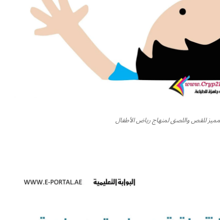
لمميز للقص واللصق لمنهاج رياض الأطفال